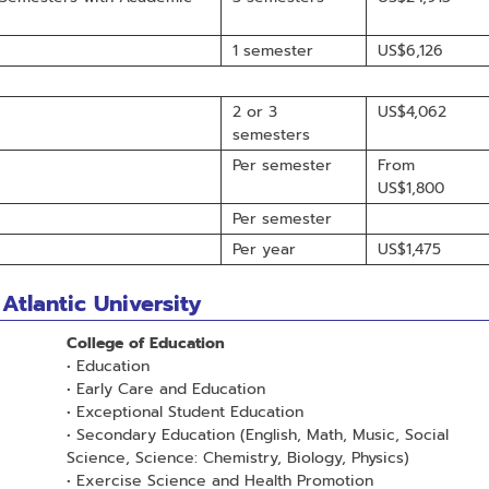
1 semester
US$6,126
2 or 3
US$4,062
semesters
Per semester
From
US$1,800
Per semester
Per year
US$1,475
 Atlantic University
College of Education
• Education
• Early Care and Education
• Exceptional Student Education
• Secondary Education (English, Math, Music, Social
Science, Science: Chemistry, Biology, Physics)
• Exercise Science and Health Promotion