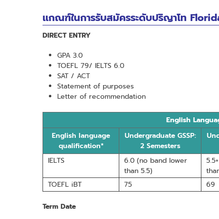
เเกณฑ์ในการรับสมัครระดับปริญาโท Florid
DIRECT ENTRY
GPA 3.0
TOEFL 79/ IELTS 6.0
SAT / ACT
Statement of purposes
Letter of recommendation
English Langua
English language
Undergraduate GSSP:
Und
qualification*
2 Semesters
IELTS
6.0 (no band lower
5.5
than 5.5)
tha
TOEFL iBT
75
69
Term Date