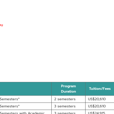
ยน
Program
Tuition/Fees
Duration
 Semesters*
2 semesters
US$20,610
 Semesters*
3 semesters
US$20,610
 Semesters with Academic
3 semesters
US$24,915