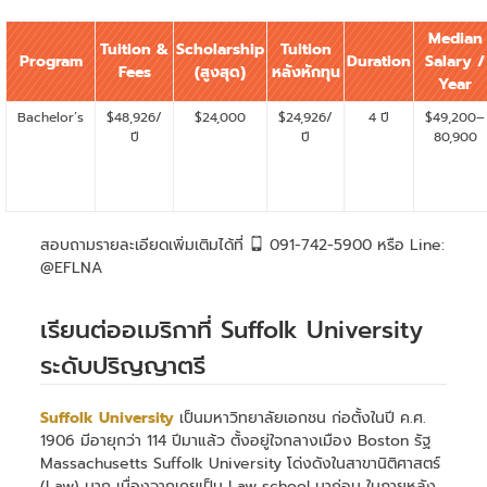
Median
Tuition &
Scholarship
Tuition
Program
Duration
Salary /
Fees
(
สูงสุด)
หลังหักทุน
Year
Bachelor’s
$48,926/
$24,000
$24,926/
4 ปี
$49,200–
ปี
ปี
80,900
สอบถามรายละเอียดเพิ่มเติมได้ที่
091-742-5900 หรือ Line:
@EFLNA
เรียนต่ออเมริกาที่ Suffolk University
ระดับปริญญาตรี
Suffolk University
เป็นมหาวิทยาลัยเอกชน ก่อตั้งในปี ค.ศ.
1906 มีอายุกว่า 114 ปีมาแล้ว ตั้งอยู่ใจกลางเมือง Boston รัฐ
Massachusetts Suffolk University โด่งดังในสาขานิติศาสตร์
(Law) มาก เนื่องจากเคยเป็น Law school มาก่อน ในภายหลัง