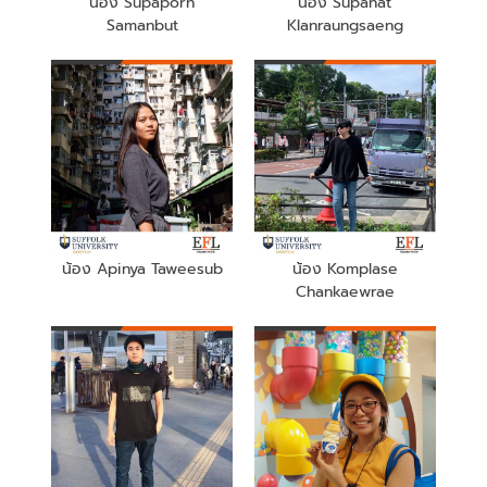
น้อง Supaporn
น้อง Supanat
Samanbut
Klanraungsaeng
น้อง Apinya Taweesub
น้อง Komplase
Chankaewrae