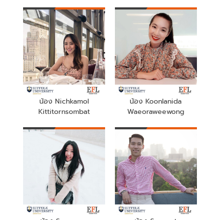
น้อง Nichkamol
น้อง Koonlanida
Kittitornsombat
Waeoraweewong