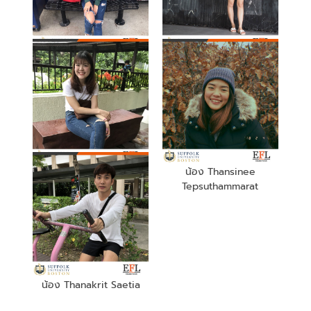
น้อง Parunda
น้อง Naichanok
Weeramaytangkool
Sathirasuit
น้อง Jinjutar Tan
น้อง Thansinee
Tepsuthammarat
น้อง Thanakrit Saetia