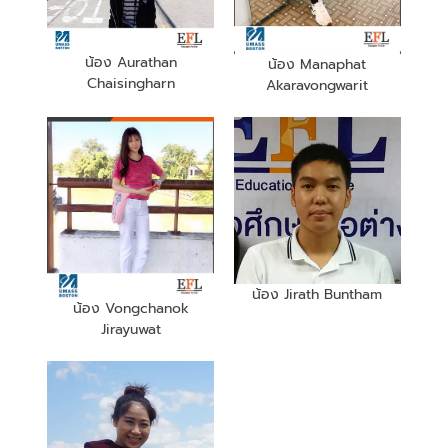
น้อง Aurathan
น้อง Manaphat
Chaisingharn
Akaravongwarit
น้อง Jirath Buntham
น้อง Vongchanok
Jirayuwat