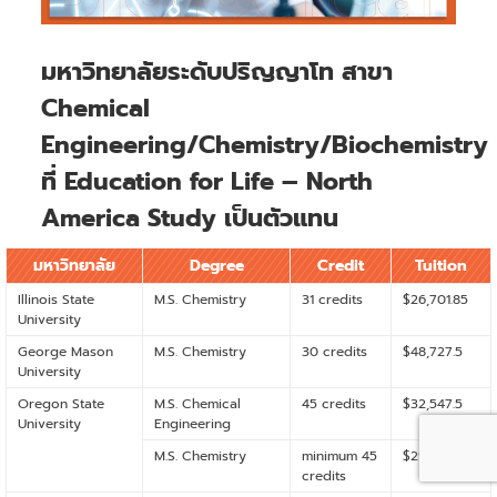
มหาวิทยาลัยระดับปริญญาโท สาขา
Chemical
Engineering/Chemistry/Biochemistry
ที่ Education for Life – North
America Study เป็นตัวแทน
มหาวิทยาลัย
Degree
Credit
Tuition
Illinois State
M.S. Chemistry
31 credits
$26,701.85
University
George Mason
M.S. Chemistry
30 credits
$48,727.5
University
Oregon State
M.S. Chemical
45 credits
$32,547.5
University
Engineering
M.S. Chemistry
minimum 45
$29,892.5
credits