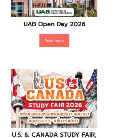
UAB Open Day 2026
หลั
ป
Read more
U.S. & CANADA STUDY FAIR,