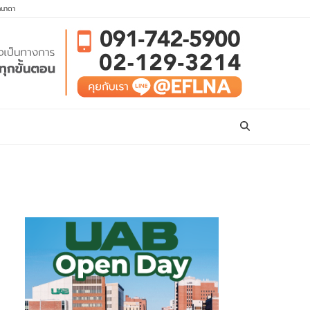
คนาดา