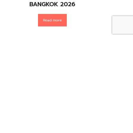
BANGKOK 2026
CHECK
Read more
เรียน
เรียนต่อรัฐ Ohio เรียนดี ชีวิตคุ้ม
ประห
มหาวิทยาลัยเด่นทั่วรัฐ