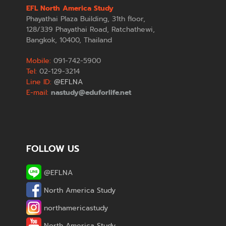
EFL North America Study
Phayathai Plaza Building, 31th floor,
128/339 Phayathai Road, Ratchathewi,
Bangkok, 10400, Thailand
Mobile:
091-742-5900
Tel:
02-129-3214
Line ID:
@EFLNA
E-mail:
nastudy@eduforlife.net
FOLLOW US
@EFLNA
North America Study
northamericastudy
North America Study