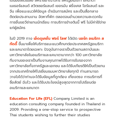
เป็นออสเตรเลีย สหราชอาณาจักร สหรัฐอเมริกา แคนาดา
เนเธอร์แลนด์ สวิตเซอร์แลนด์ เยอรมัน ฝรั่งเศส ไอร์แลนด์ และ
จีน เพื่อแนะแนวให้ข้อมูล ดำเนินการสมัคร และเป็นสื่อกลาง
ติดต่อประสานงาน จัดหาที่พัก ตลอดจนอำนวยความสะดวกใน
การยื่นขอวีซ่าแทนนักเรียน การบริการข้างต้นนี้ ฟรี ไม่มีค่าใช้จ่าย
แก่ผู้สมัคร
ในปี 2019 ทาง
เอ็ดดูเคชั่น ฟอร์ ไลฟ
ได้เปิด
นอร์ท อเมริกา ส
ทัดดี้
ขึ้นมาเพื่อให้บริการแนะแนวศึกษาต่อประเทศสหรัฐอเมริกา
และแคนาดาโดยเฉพาะ ปัจจุบันทางเราเป็นตัวแทนสถาบันและ
มหาวิทยาลัยในอเมริกาและแคนาดามากกว่า 100 มหาวิทยาลัย
ทีมงานของเราเป็นทีมงานคุณภาพได้รับการรับรองจาก
มหาวิทยาลัยทั้งภาครัฐและเอกชน และได้รับเกียรติให้เป็นตัวแทน
จากประเทศไทยให้ไปเยี่ยมชมมหาวิทยาลัยทุกปี ท่านสามารถ
วางใจได้ว่าท่านจะได้รับข้อมูลที่ถูกต้อง เที่ยงตรง การบริการที่
ซื่อสัตย์ ฉับไว และได้รับประโยชน์สูงสุดจากการไปเรียนต่อ
อเมริกาและแคนาดา
Education For Life (EFL)
Company Limited is an
education consulting company founded in Thailand in
2009. Providing a one-stop service to prospective
Thai students wishing to further their studies