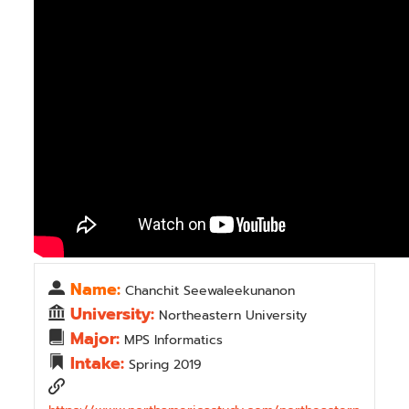
Name:
Chanchit Seewaleekunanon
University:
Northeastern University
Major:
MPS Informatics
Intake:
Spring 2019