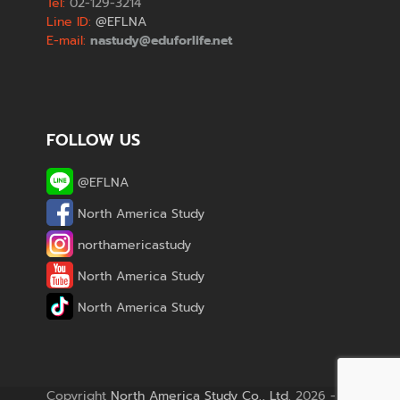
Tel:
02-129-3214
Line ID:
@EFLNA
E-mail:
nastudy@eduforlife.net
FOLLOW US
@EFLNA
North America Study
northamericastudy
North America Study
North America Study
Copyright
North America Study Co., Ltd.
2026 - All