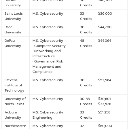
Hofstra
M.S. Cybersecurity
30
$48,900
university
Credits
Saint Louis
M.S. Cybersecurity
33
$36,000
University
Credits
Pace
M.S. Cybersecurity
30
$44,700
University
Credits
DePaul
M.S. Cybersecurity
48
$44,064
University
· Computer Security
Credits
· Networking and
Infrastructure
· Governance, Risk
Management and
Compliance
Stevens
M.S. Cybersecurity
30
$52,564
Institute of
Credits
Technology
University of
M.S. Cybersecurity
30-33
$30,601 –
North Texas
Credits
$33,528
Auburn
M.S. Cybersecurity
33
$51,258
University
Engineering
Credits
Northeastern
M.S. Cybersecurity
32
$60,000