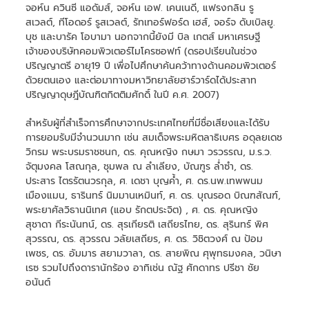
จอห์น ควินซี แอดัมส์, จอห์น เอฟ. เคนเนดี, แฟรงกลิน รู
สเวลต์, ทีโอดอร์ รูสเวลต์, รัทเทอร์ฟอร์ด เฮส์, จอร์จ ดับเบิลยู.
บุช และบารัค โอบามา นอกจากนี้ยังมี บิล เกตส์ มหาเศรษฐี
เจ้าของบริษัทคอมพิวเตอร์ไมโครซอฟท์ (ดรอปเรียนในช่วง
ปริญญาตรี อายุ19 ปี เพื่อไปศึกษาค้นคว้าทางด้านคอมพิวเตอร์
ด้วยตนเอง และต่อมาทางมหาวิทยาลัยฮาร์วาร์ดได้ประสาท
ปริญญาดุษฎีบัณฑิตกิตติมศักดิ์ ในปี ค.ศ. 2007)
สำหรับผู้ที่สำเร็จการศึกษาจากประเทศไทยที่มีชื่อเสียงและได้รับ
การยอมรับมีจำนวนมาก เช่น สมเด็จพระมหิตลาธิเบศร อดุลยเดช
วิกรม พระบรมราชชนก, ดร. คุณหญิง กษมา วรวรรณ, ม.ร.ว.
จัตุมงคล โสณกุล, ชุมพล ณ ลำเลียง, บัณฑูร ล่ำซำ, ดร.
ประสาร ไตรรัตนวรกุล, ศ. เดชา บุญค้ำ, ศ. ดร.นพ.เทพพนม
เมืองแมน, ธารินทร์ นิมมานเหมินท์, ศ. ดร. บุณรอด บิณฑสัณฑ์,
พระยาศัลวิธานนิเทศ (แอบ รักตประจิต) , ศ. ดร. คุณหญิง
สุชาดา กีระนันทน์, ดร. สุรเกียรติ เสถียรไทย, ดร. สุรินทร์ พิศ
สุวรรณ, ดร. สุวรรณ วลัยเสถียร, ศ. ดร. วิชิตวงศ์ ณ ป้อม
เพชร, ดร. อัมมาร สยามวาลา, ดร. สายพิณ ศุพุทธมงคล, วนิษา
เรซ รวมไปถึงดารานักร้อง อาทิเช่น ณัฐ ศักดาทร ปรีชา ชัย
อนันต์