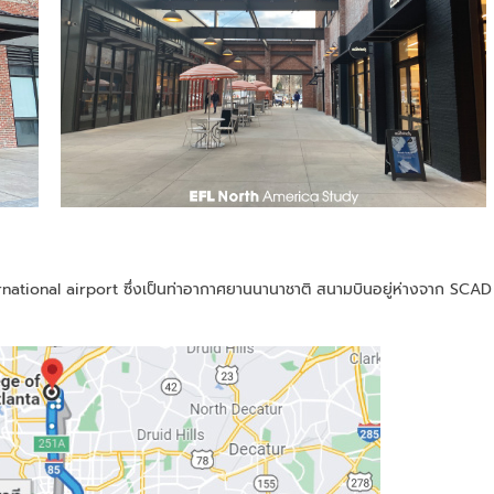
rnational airport ซึ่งเป็นท่าอากาศยานนานาชาติ สนามบินอยู่ห่างจาก SCAD