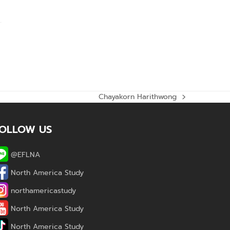
Chayakorn Harithwong
next
post:
OLLOW US
@EFLNA
North America Study
northamericastudy
North America Study
North America Study