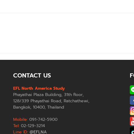
CONTACT US
F
EFL North America Study
Phayathai Plaza Building, 31th floor,
128/339 Phayathai Road, Ratchathewi,
Bangkok, 10400, Thailand
Mobile:
091-742-5900
Tel:
02-129-3214
Line ID:
@EFLNA