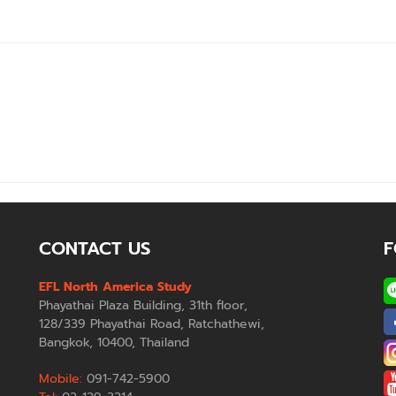
CONTACT US
F
EFL North America Study
Phayathai Plaza Building, 31th floor,
128/339 Phayathai Road, Ratchathewi,
Bangkok, 10400, Thailand
Mobile:
091-742-5900