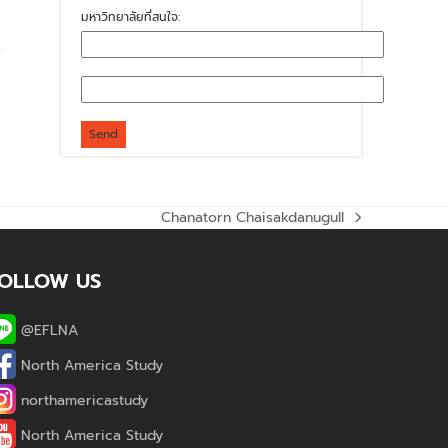
มหาวิทยาลัยที่สนใจ:
Chanatorn Chaisakdanugull
next
post:
OLLOW US
@EFLNA
North America Study
northamericastudy
North America Study