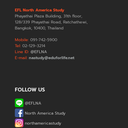
EFL North America Study
Phayathai Plaza Building, 31th floor,
128/339 Phayathai Road, Ratchathewi,
Bangkok, 10400, Thailand
Mobile:
091-742-5900
Tel:
02-129-3214
Line ID:
@EFLNA
E-mail:
nastudy@eduforlife.net
FOLLOW US
@EFLNA
North America Study
northamericastudy