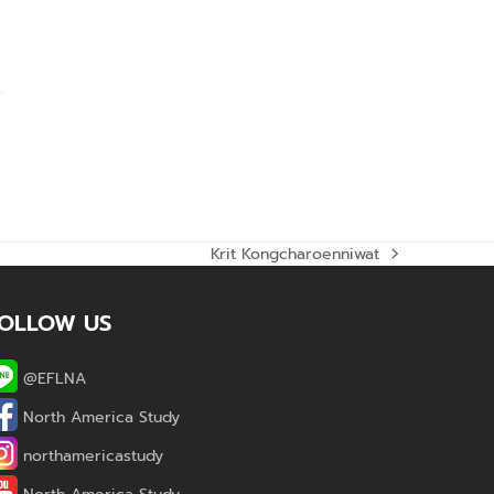
Krit Kongcharoenniwat
next
post:
OLLOW US
@EFLNA
North America Study
northamericastudy