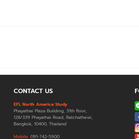
CONTACT US
F
EFL North America Study
Phayathai Plaza Building, 31th floor,
128/339 Phayathai Road, Ratchathewi,
Bangkok, 10400, Thailand
Mobile:
091-742-5900