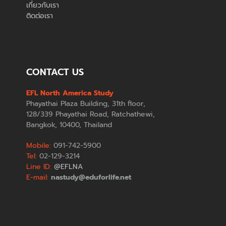
เกี่ยวกับเรา
ติดต่อเรา
CONTACT US
EFL North America Study
Phayathai Plaza Building, 31th floor,
128/339 Phayathai Road, Ratchathewi,
Bangkok, 10400, Thailand
Mobile:
091-742-5900
Tel:
02-129-3214
Line ID:
@EFLNA
E-mail:
nastudy@eduforlife.net