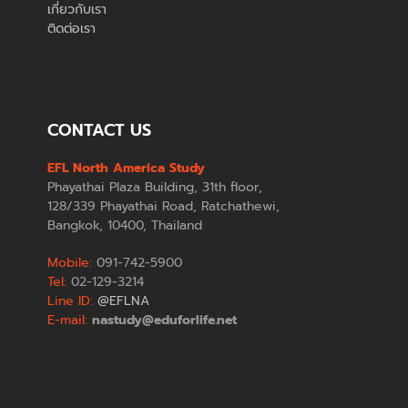
เกี่ยวกับเรา
ติดต่อเรา
CONTACT US
EFL North America Study
Phayathai Plaza Building, 31th floor,
128/339 Phayathai Road, Ratchathewi,
Bangkok, 10400, Thailand
Mobile:
091-742-5900
Tel:
02-129-3214
Line ID:
@EFLNA
E-mail:
nastudy@eduforlife.net