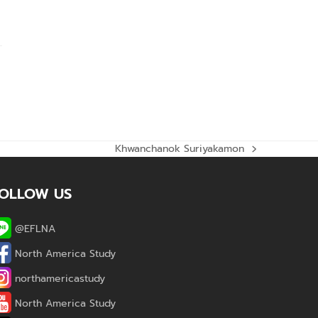
Khwanchanok Suriyakamon
next
post:
OLLOW US
@EFLNA
North America Study
northamericastudy
North America Study