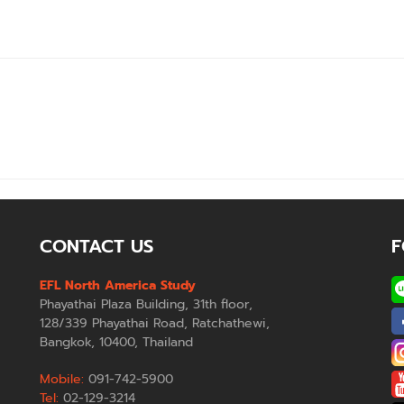
CONTACT US
F
EFL North America Study
Phayathai Plaza Building, 31th floor,
128/339 Phayathai Road, Ratchathewi,
Bangkok, 10400, Thailand
Mobile:
091-742-5900
Tel:
02-129-3214