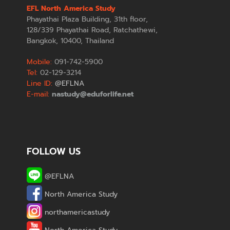
EFL North America Study
Phayathai Plaza Building, 31th floor,
128/339 Phayathai Road, Ratchathewi,
Bangkok, 10400, Thailand
Mobile:
091-742-5900
Tel:
02-129-3214
Line ID:
@EFLNA
E-mail:
nastudy@eduforlife.net
FOLLOW US
@EFLNA
North America Study
northamericastudy