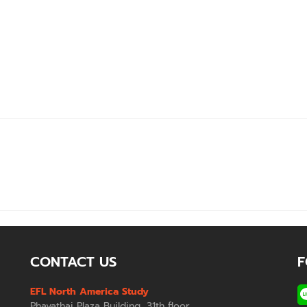
CONTACT US
F
EFL North America Study
Phayathai Plaza Building, 31th floor,