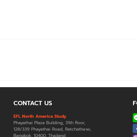
CONTACT US
F
EFL North America Study
Phayathai Plaza Building, 31th floor,
128/339 Phayathai Road, Ratchathewi,
Bangkok, 10400, Thailand