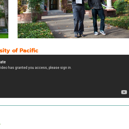
ity of Pacific
>