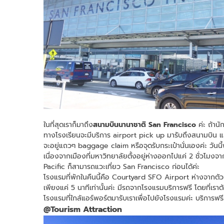
ในที่สุดเราก็มาถึง
สนามบินนานาชาติ San Francisco
ค่ะ ถ้าน
ทางโรงเรียนจะมีบริการ airport pick up มารับถึงสนามบิน และ
จะอยู่แถวๆ baggage claim หรือจุดรับกระเป๋านั่นเองค่ะ วันนี
เนื่องจากเมืองที่มหาวิทยาลัยตั้งอยู่ห่างออกไปแค่ 2 ชั่วโมงจ
Pacific ก็สามารถแวะเที่ยว San Francisco ก่อนได้ค่ะ
โรงแรมที่พักในคืนนี้คือ Courtyard SFO Airport ห่างจากต
เพียงแค่ 5 นาทีเท่านั้นค่ะ มีรถจากโรงแรมบริการฟรี โดยที่เรา
โรงแรมที่ใกล้แอร์พอร์ตมารับเราเพื่อไปยังโรงแรมค่ะ บริการฟรี
@Tourism Attraction