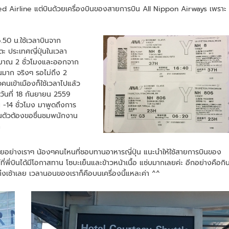
nited Airline แต่บินด้วยเครื่องบินของสายการบิน All Nippon Airways เพราะ
6.50 น.ใช้เวลาบินจาก
ะ ประเทศญี่ปุ่นในเวลา
งประมาณ 2 ชั่วโมงและออกจาก
านมาก จริงๆ รอไม่ถึง 2
คนเข้าเมืองก็ใช้เวลาไปแล้ว
วันที่ 18 กันยายน 2559
 -14 ชั่วโมง มาพูดถึงการ
นตัวต้องขอชื่นชมพนักงาน
ก
ยอย่างเราๆ น้องๆคนไหนที่ชอบทานอาหารญี่ปุ่น แนะนำให้ใช้สายการบินของ
ที่พี่บินได้มีโอกาสทาน โซบะเย็นและข้าวหน้าเนื้อ แซ่บมากเลยค่ะ อีกอย่างคือกิ
ึงเช้าเลย เวลานอนของเราก็คือบนเครื่องนี้แหละค่า ^^