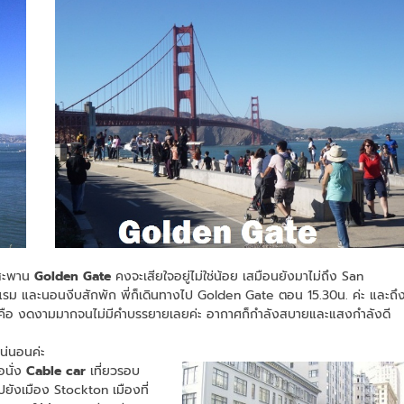
งสะพาน
Golden Gate
คงจะเสียใจอยู่ไม่ใช่น้อย เสมือนยังมาไม่ถึง San
แรม และนอนงีบสักพัก พี่ก็เดินทางไป Golden Gate ตอน 15.30น. ค่ะ และถึ
ห็นคือ งดงามมากจนไม่มีคำบรรยายเลยค่ะ อากาศก็กำลังสบายและแสงกำลังดี
แน่นอนค่ะ
นั่ง
Cable car
เที่ยวรอบ
าไปยังเมือง Stockton เมืองที่