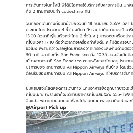
การเดินทางในครั้งนี้ พี่ได้มีโอกาสใช้บริการกับสายการบิน U
ทั้ง 2 สายการบินทำ codeshare กัน
วันที่ออกเดินทางคือเช้ามืดของวันที่ 18 กันยายน 2559 เวลา 
ประเทศไทยประมาณ 4 ชั่วโมงนิดๆ ถึง สนามบินนานาชาติ นาริต
13.00 (เวลาที่ญี่ปุ่นเร็วกว่าไทย 2 ชั่วโมง ) มารอต่อเครื่อ
ญี่ปุ่นเวลา 17.10 ถือว่าเวลาต่อเครื่องกำลังดีนะคะไม่ต้องรอน
ชั่วโมง เพราะกว่าจะรอผู้โดยสารลงจากเครื่องและผ่านด่านตรวจ
30 นาที วลาที่จะถึง San Francisco คือ 10.35 ของวันเดิมคือ
เนื่องจากเวลาที่ San Francisco ตามหลังเวลาไทยอยู่ประมาณ
บริการของ สายการบิน All Nippon Airways กันบ้าง โดยส่ว
ต้อนรับของสายการบิน All Nippon Airways ที่ให้บริการดีมา
ยิ้มแย้มแจ่มใสตลอดการเดินทาง แถมอาหารยังถูกปากชาวเอเชี
ญี่ปุ่นนะคะ เพราะเราก็จะได้ทานอาหารญี่ปุ่นสมใจค่ะ 555+ ไฟลท์
อิ่มแล้ว พยายามนอนบนเครื่องไปเลยนะคะ เพราะว่าบินเช้าและถ
@Airport Pick up