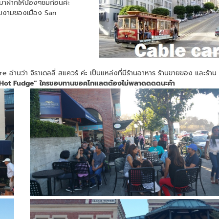
 มาฝากให้น้องๆชมก่อนค่ะ
วามงามของเมือง San
e อ่านว่า จิราเดลลี่ สแควร์ ค่ะ เป็นแหล่งที่มีร้านอาหาร ร้านขายของ และร้าน
 Hot Fudge” ใครชอบทานชอคโกแลตต้องไม่พลาดดดดนะค้า