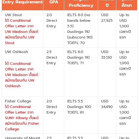
Entry Requirement
GPA
Proficiency
ปี
ศึกษา
UW Stout
2.0
IELTS 6.0 (no
USD
Up to
ได้ Conditional
Direct
bands below
27,925
USD
Offer Letter จาก
Entry
5.5)
1,000
UW Madison ตั้งแต่
Duolingo 110
เฉพาะปี
สมัครเรียนกับ UW
(subscore 90)
แรก
Stout
TOEFL 70
UW Oshkosh
2.5
IELTS 6.0
USD
Up to
Direct
Duolingo 110
35,130
USD
Entry
TOEFL 71
1,000
ได้ Conditional
เฉพาะปี
Offer Letter จาก
แรก
UW Madison ตั้งแต่
สมัครเรียนกับ UW
Oshkosh
Fisher College
2.0
IELTS 5.5
USD
Up to
ได้ Conditional
Direct
Duolingo 100
34,490
USD
Offer Letter จาก
Entry
TOEFL 61
1,000
SUNY Albany ตั้งแต่
เฉพาะปี
สมัครเรียนกับ Fisher
แรก
College
University of Mount
2.5
IELTS 5.5
USD
Up to