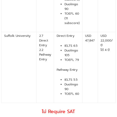
Duolingo
90
TOEFL 60
(11
subscore)
Suffolk University
2.7
Direct Entry
USD
USD
Direct
47,847
22,000/
Entry
ปี
IELTS 6.5
2.2
ได้ 4 ปี
Duolingo
Pathway
105
Entry
TOEFL 79
Pathway Entry
IELTS 5.5
Duolingo
90
TOEFL 60
ไม่ Require SAT