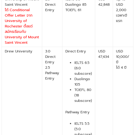
Saint Vincent
Direct
Duolingo 85
42,848
USD
ได้ Conditional
Entry
TOEFL 61
2,000
Offer Letter จาก
เฉพาะปี
University of
แรก
Rochester ตั้งแต่
สมัครเรียนกับ
University of Mount
Saint Vincent
Drew University
3.0
Direct Entry
USD
USD
Direct
47,434
10,000/
Entry
ปี
IELTS 6.5
2.5
ได้ 4 ปี
(6.0
Pathway
subscore)
Entry
Duolingo
105
TOEFL 80
(18
subscore)
Pathway Entry
IELTS 5.5
(5.0
subscore)