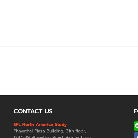
CONTACT US
F
EFL North America Study
Phayathai Plaza Building, 31th floor,
128/339 Phayathai Road, Ratchathewi,