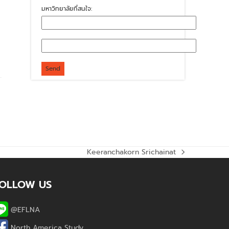
มหาวิทยาลัยที่สนใจ:
Keeranchakorn Srichainat
next
post:
OLLOW US
@EFLNA
North America Study