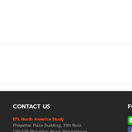
CONTACT US
F
EFL North America Study
Phayathai Plaza Building, 31th floor,
128/339 Phayathai Road, Ratchathewi,