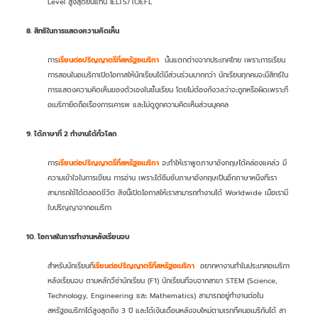
Level สูงสุดยื่นแทน IELTS/TOEFL
8. สิทธิในการแสดงความคิดเห็น
การ
เรียนต่อปริญญาตรีที่สหรัฐอเมริกา
นั้นแตกต่างจากประเทศไทย เพราะการเรียน
การสอนในอเมริกาเปิดโอกาสให้นักเรียนได้มีส่วนร่วมมากกว่า นักเรียนทุกคนจะมีสิทธ์ใน
การแสดงความคิดเห็นของตัวเองในชั้นเรียน โดยไม่ต้องกังวลว่าจะถูกหรือผิดเพราะที่
อเมริกายึดถือเรื่องการเคารพ และไม่ดูถูกความคิดเห็นส่วนบุคคล
9. ได้ภาษาที่ 2 ทำงานได้ทั่วโลก
การ
เรียนต่อปริญญาตรีที่สหรัฐอเมริกา
จะทำให้เราพูดภาษาอังกฤษได้คล่องแคล่ว มี
ความเข้าใจในการเขียน การอ่าน เพราะได้ซึมซับภาษาอังกฤษเป็นอีกภาษาหนึ่งที่เรา
สามารถใช้ได้ตลอดชีวิต สิ่งนี้เปิดโอกาสให้เราสามารถทำงานได้ Worldwide เมื่อเรามี
ใบปริญญาจากอเมริกา
10. โอกาสในการทำงานหลังเรียนจบ
สำหรับนักเรียนที่
เรียนต่อปริญญาตรีที่สหรัฐอเมริกา
อยากหางานทำในประเทศอเมริกา
หลังเรียนจบ ตามหลักวีซ่านักเรียน (F1) นักเรียนที่จบจากสาขา STEM (Science,
Technology, Engineering และ Mathematics) สามารถอยู่ทำงานต่อใน
สหรัฐอเมริกาได้สูงสุดถึง 3 ปี และได้เงินเดือนหลังจบใหม่ตามเรทที่คนอเมริกันได้ สา