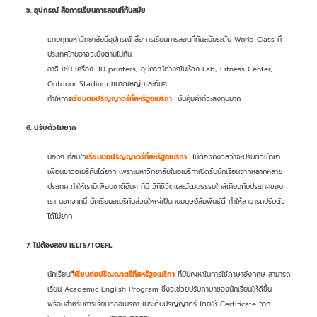
5. อุปกรณ์ สื่อการเรียนการสอนที่ทันสมัย
แทบทุกมหาวิทยาลัยมีอุปกรณ์ สื่อการเรียนการสอนที่ทันสมัยระดับ World Class ที่
ประเทศไทยอาจจะยังตามไม่ทัน
อาธิ เช่น เครื่อง 3D printers, อุปกรณ์ต่างๆในห้อง Lab, Fitness Center,
Outdoor Stadium ขนาดใหญ่ และอื่นๆ
ทำให้การ
เรียนต่อปริญญาตรีที่สหรัฐอเมริกา
นั้นคุ้มค่าที่จะลงทุนมาก
6.
ปรับตัวไม่ยาก
น้องๆ ที่สนใจ
เรียนต่อปริญญาตรีที่สหรัฐอเมริกา
ไม่ต้องกังวลว่าจะปรับตัวเข้าหา
เพื่อนชาวอเมริกันได้ยาก เพราะมหาวิทยาลัยในอเมริกาเปิดรับนักเรียนจากหลากหลาย
ประเทศ ทำให้เรามีเพื่อนชาติอื่นๆ ที่มี วิถีชีวิตและวัฒนธรรมใกล้เคียงกับประเทศของ
เรา นอกจากนี้ นักเรียนอเมริกันส่วนใหญ่เป็นคนมนุษย์สัมพันธ์ดี ทำให้สามารถปรับตัว
ได้ไม่ยาก
7. ไม่ต้องสอบ IELTS/TOEFL
นักเรียนที่
เรียนต่อปริญญาตรีที่สหรัฐอเมริกา
ที่มีปัญหาในการใช้ภาษาอังกฤษ สามารถ
เรียน Academic English Program ซึ่งจะช่วยปรับภาษาของนักเรียนให้ดีขึ้น
พร้อมสำหรับการเรียนต่ออเมริกา ในระดับปริญญาตรี โดยใช้ Certificate จาก