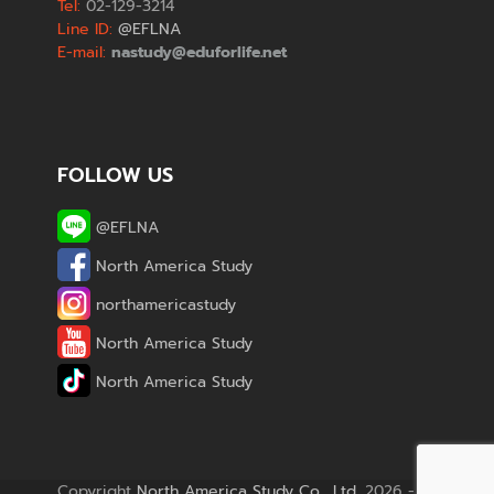
Tel:
02-129-3214
Line ID:
@EFLNA
E-mail:
nastudy@eduforlife.net
FOLLOW US
@EFLNA
North America Study
northamericastudy
North America Study
North America Study
Copyright
North America Study Co., Ltd.
2026 - All