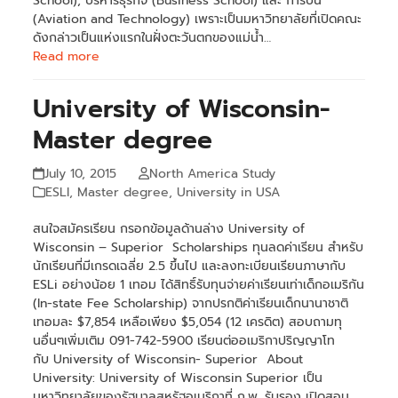
School), บริหารธุรกิจ (Business School) และ การบิน
(Aviation and Technology) เพราะเป็นมหาวิทยาลัยที่เปิดคณะ
ดังกล่าวเป็นแห่งแรกในฝั่งตะวันตกของแม่น้ำ…
Read more
University of Wisconsin-
Master degree
July 10, 2015
North America Study
ESLI
,
Master degree
,
University in USA
สนใจสมัครเรียน กรอกข้อมูลด้านล่าง University of
Wisconsin – Superior Scholarships ทุนลดค่าเรียน สำหรับ
นักเรียนที่มีเกรดเฉลี่ย 2.5 ขึ้นไป และลงทะเบียนเรียนภาษากับ
ESLi อย่างน้อย 1 เทอม ได้สิทธิ์รับทุนจ่ายค่าเรียนเท่าเด็กอเมริกัน
(In-state Fee Scholarship) จากปรกติค่าเรียนเด็กนานาชาติ
เทอมละ $7,854 เหลือเพียง $5,054 (12 เครดิต) สอบถามทุ
นอื่นๆเพิ่มเติม 091-742-5900 เรียนต่ออเมริกาปริญญาโท
กับ University of Wisconsin- Superior About
University: University of Wisconsin Superior เป็น
มหาวิทยาลัยของรัฐบาลสหรัฐอเมริกาที่ ก.พ. รับรอง เปิดสอน