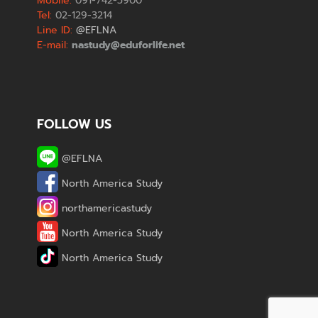
Mobile:
091-742-5900
Tel:
02-129-3214
Line ID:
@EFLNA
E-mail:
nastudy@eduforlife.net
FOLLOW US
@EFLNA
North America Study
northamericastudy
North America Study
North America Study