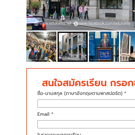
สนใจสมัครเรียน กรอกข
ชื่อ-นามสกุล (ภาษาอังกฤษตามพาสปอร์ต) *
Email *
ใบรายงานผลการเรียน