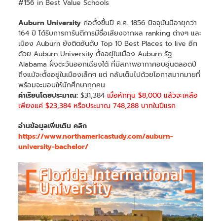
#156 in Best Value Schools
Auburn University
ก่อตั้งขึ้นปี ค.ศ. 1856 ปัจจุบันมีอายุกว่า
164 ปี ได้รับการการันตีการมีชื่อเสียงจากผล ranking ต่างๆ และ
เมือง Auburn ยังติดอันดับ Top 10 Best Places to live อีก
ด้วย Auburn University ตั้งอยู่ในเมือง Auburn รัฐ
Alabama ฝั่งตะวันออกเฉียงใต้ ที่มีสภาพอากาศอบอุ่นตลอดปี
ถึงแม้จะตั้งอยู่ในเมืองเล็กๆ แต่ กลับเต็มไปด้วยโอกาสมากมายที่
พร้อมจะมอบให้นักศึกษาทุกคน
ค่าเรียนโดยประมาณ:
$31,384
เมื่อหักทุน $8,000 แล้วจะเหลือ
เพียงแค่ $23,384 หรือประมาณ 748,288 บาทในปีแรก
อ่านข้อมูลเพิ่มเติม คลิก
https://www.northamericastudy.com/auburn-
university-bachelor/