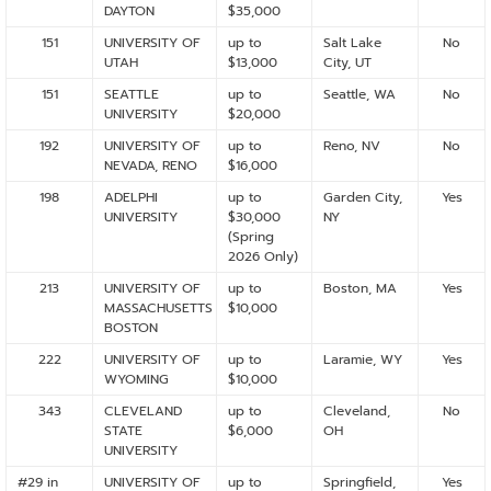
DAYTON
$35,000
151
UNIVERSITY OF
up to
Salt Lake
No
UTAH
$13,000
City, UT
151
SEATTLE
up to
Seattle, WA
No
UNIVERSITY
$20,000
192
UNIVERSITY OF
up to
Reno, NV
No
NEVADA, RENO
$16,000
198
ADELPHI
up to
Garden City,
Yes
UNIVERSITY
$30,000
NY
(Spring
2026 Only)
213
UNIVERSITY OF
up to
Boston, MA
Yes
MASSACHUSETTS
$10,000
BOSTON
222
UNIVERSITY OF
up to
Laramie, WY
Yes
WYOMING
$10,000
343
CLEVELAND
up to
Cleveland,
No
STATE
$6,000
OH
UNIVERSITY
#29 in
UNIVERSITY OF
up to
Springfield,
Yes