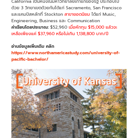
California เป็นหนึ่งในมหาวิทยาลัยเก่าแก่ของรัฐ ประกอบไป
ด้วย 3 วิทยาเขตด้วยกันได้แก่ Sacramento, San Francisco
และแคมปัสหลักที่ Stockton
สาขายอดนิยม
ได้แก่ Music,
Engineering, Business และ Communication
ค่าเรียนโดยประมาณ:
$52,960
เมื่อหักทุน $15,000 แล้วจะ
เหลือเพียงแค่ $37,960 หรือไม่เกิน 1,138,800 บาท/ปี
อ่านข้อมูลเพิ่มเติม คลิก
https://www.northamericastudy.com/university-of-
pacific-bachelor/