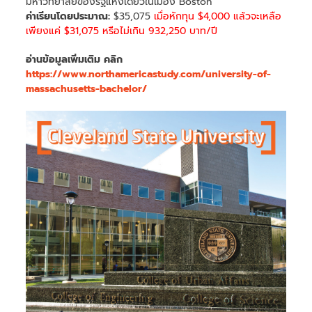
มหาวิทยาลัยของรัฐแห่งเดียวในเมือง Boston
ค่าเรียนโดยประมาณ:
$35,075
เมื่อหักทุน $4,000 แล้วจะเหลือ
เพียงแค่ $31,075 หรือไม่เกิน 932,250 บาท/ปี
อ่านข้อมูลเพิ่มเติม คลิก
https://www.northamericastudy.com/university-of-
massachusetts-bachelor/