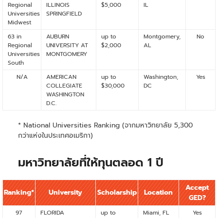
Regional
ILLINOIS
$5,000
IL
Universities
SPRINGFIELD
Midwest
63 in
AUBURN
up to
Montgomery,
No
Regional
UNIVERSITY AT
$2,000
AL
Universities
MONTGOMERY
South
N/A
AMERICAN
up to
Washington,
Yes
COLLEGIATE
$30,000
DC
WASHINGTON
D.C.
* National Universities Ranking (จากมหาวิทยาลัย 5,300
กว่าแห่งในประเทศอเมริกา)
มหาวิทยาลัยที่ให้ทุนตลอด 1 ปี
Accept
Ranking*
University
Scholarship
Location
GED?
97
FLORIDA
up to
Miami, FL
Yes