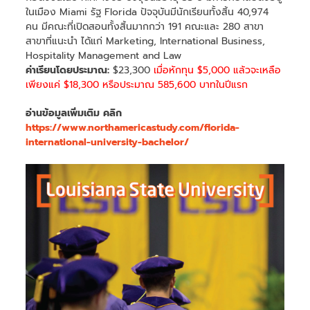
ในเมือง Miami รัฐ Florida ปัจจุบันมีนักเรียนทั้งสิ้น 40,974
คน มีคณะที่เปิดสอนทั้งสิ้นมากกว่า 191 คณะและ 280 สาขา
สาขาที่แนะนำ ได้แก่ Marketing, International Business,
Hospitality Management and Law
ค่าเรียนโดยประมาณ:
$23,300
เมื่อหักทุน $5,000 แล้วจะเหลือ
เพียงแค่ $18,300 หรือประมาณ 585,600 บาทในปีแรก
อ่านข้อมูลเพิ่มเติม คลิก
https://www.northamericastudy.com/florida-
international-university-bachelor/