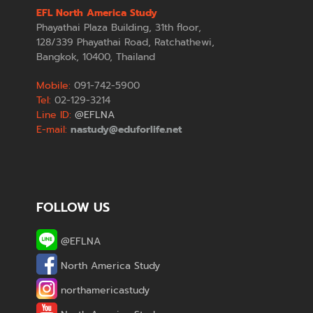
EFL North America Study
Phayathai Plaza Building, 31th floor,
128/339 Phayathai Road, Ratchathewi,
Bangkok, 10400, Thailand
Mobile:
091-742-5900
Tel:
02-129-3214
Line ID:
@EFLNA
E-mail:
nastudy@eduforlife.net
FOLLOW US
@EFLNA
North America Study
northamericastudy