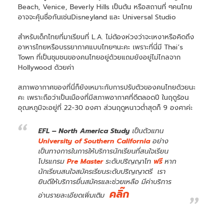
Beach, Venice, Beverly Hills เป็นต้น หรือสถานที่ ๆคนไทย
อาจจะคุ้นชื่อกันเช่นDisneyland และ Universal Studio
สำหรับเด็กไทยที่มาเรียนที่ L.A. ไม่ต้องห่วงว่าจะเหงาหรือคิดถึง
อาหารไทยหรือบรรยากาศแบบไทยๆนะคะ เพราะที่นี่มี Thai’s
Town ที่เป็นชุมชนของคนไทยอยู่ด้วยแถมยังอยู่ไม่ไกลจาก
Hollywood ด้วยค่า
สภาพอากาศของที่นี่ก็ยังเหมาะกับการปรับตัวของคนไทยด้วยนะ
คะ เพราะถือว่าเป็นเมืองที่มีสภาพอากาศที่ดีตลอดปี ในฤดูร้อน
อุณหภูมิจะอยู่ที่ 22-30 องศา ส่วนฤดูหนาวต่ำสุดก็ 9 องศาค่ะ
EFL – North America Study
เป็นตัวแทน
University of Southern California
อย่าง
เป็นทางการในการให้บริการนักเรียนที่สนใจเรียน
โปรแกรม
Pre Master
ระดับปริญญาโท
ฟรี
หาก
นักเรียนสนใจสมัครเรียนระดับปริญญาตรี เรา
ยินดีให้บริการยื่นสมัครและช่วยเหลือ มีค่าบริการ
คลิ๊ก
อ่านรายละเอียดเพิ่มเติม