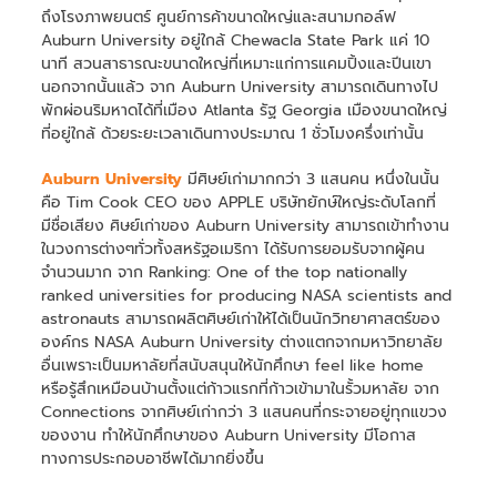
ถึงโรงภาพยนตร์ ศูนย์การค้าขนาดใหญ่และสนามกอล์ฟ
Auburn University อยู่ใกล้ Chewacla State Park แค่ 10
นาที สวนสาธารณะขนาดใหญ่ที่เหมาะแก่การแคมปิ้งและปีนเขา
นอกจากนั้นแล้ว จาก Auburn University สามารถเดินทางไป
พักผ่อนริมหาดได้ที่เมือง Atlanta รัฐ Georgia เมืองขนาดใหญ่
ที่อยู่ใกล้ ด้วยระยะเวลาเดินทางประมาณ 1 ชั่วโมงครึ่งเท่านั้น
Auburn University
มีศิษย์เก่ามากกว่า 3 แสนคน หนึ่งในนั้น
คือ Tim Cook CEO ของ APPLE บริษัทยักษ์ใหญ่ระดับโลกที่
มีชื่อเสียง ศิษย์เก่าของ Auburn University สามารถเข้าทำงาน
ในวงการต่างๆทั่วทั้งสหรัฐอเมริกา ได้รับการยอมรับจากผู้คน
จำนวนมาก จาก Ranking: One of the top nationally
ranked universities for producing NASA scientists and
astronauts สามารถผลิตศิษย์เก่าให้ได้เป็นนักวิทยาศาสตร์ของ
องค์กร NASA Auburn University ต่างแตกจากมหาวิทยาลัย
อื่นเพราะเป็นมหาลัยที่สนับสนุนให้นักศึกษา feel like home
หรือรู้สึกเหมือนบ้านตั้งแต่ก้าวแรกที่ก้าวเข้ามาในรั้วมหาลัย จาก
Connections จากศิษย์เก่ากว่า 3 แสนคนที่กระจายอยู่ทุกแขวง
ของงาน ทำให้นักศึกษาของ Auburn University มีโอกาส
ทางการประกอบอาชีพได้มากยิ่งขึ้น