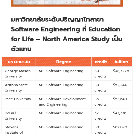
มหาวิทยาลัยระดับปริญญาโทสาขา
Software Engineering ที่ Education
for Life – North America Study เป็น
ตัวแทน
มหาวิทยาลัย
Degree
credit
tuition
George Mason
M.S. Software Engineering
30
$48,727.5
University
credits
Arizona State
M.S. Software Engineering
30
$52,244
University
credits
Pace University
M.S. Software Development
36
$53,640
and Engineering
credits
DePaul
M.S. Software Engineering
52
$47,736
University
credits
Stevens
M.S. Software Engineering
30
$62,070
Institute of
credits